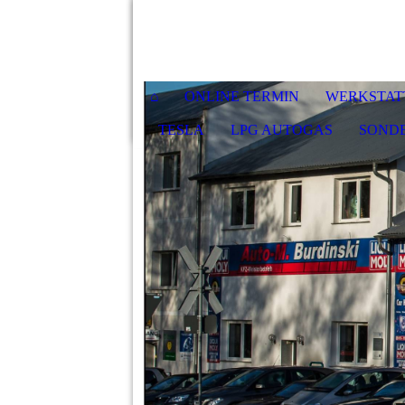
⌂
ONLINE TERMIN
WERKSTAT
TESLA
LPG AUTOGAS
SOND