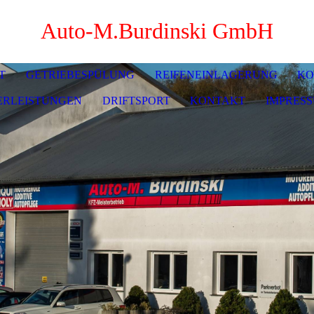
Auto-M.Burdinski GmbH
T
GETRIEBESPÜLUNG
REIFENEINLAGERUNG
KO
ERLEISTUNGEN
DRIFTSPORT
KONTAKT
IMPRES