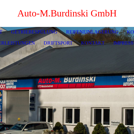
Auto-M.Burdinski GmbH
T
GETRIEBESPÜLUNG
REIFENEINLAGERUNG
KO
ERLEISTUNGEN
DRIFTSPORT
KONTAKT
IMPRES