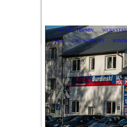
⌂
ONLINE TERMIN
WERKSTAT
TESLA
LPG AUTOGAS
SOND